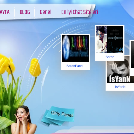
AYFA
BLOG
Genel
En İyi Chat Siteleri
Baran
BaranPaneL
İsYanN