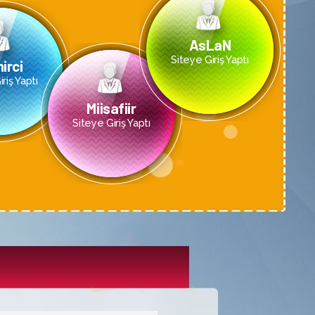
AsLaN
Siteye Giriş Yaptı
irci
riş Yaptı
Miisafiir
Siteye Giriş Yaptı