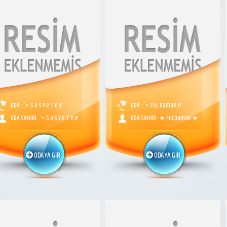
ODA : `».S o s Y e T e x!
ODA : `».FuL DamaR x!
ODA SAHİBİ: `».S o s Y e T e x!
ODA SAHİBİ: ★ FuLDamaR ★
ODAYA GİR
ODAYA GİR