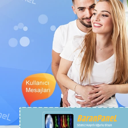
BaranPaneL
Siteniz Hayırlı Uğurlu Olsun