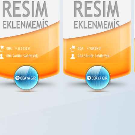
ODA : `».u Z a q x!
ODA : `».YaReN x!
ODA SAHİBİ: Sahibi Yok
ODA SAHİBİ: Sahibi Yok
ODAYA GİR
ODAYA GİR