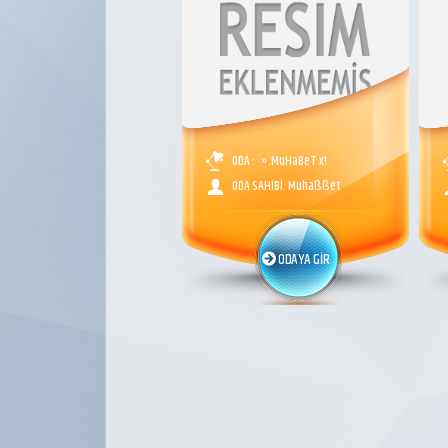
ODA : `».MuHaBeT x!
ODA SAHİBİ: Muhaßßet
ODAYA GİR