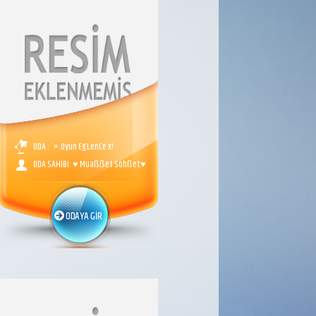
ODA : `».Oyun EgLenCe x!
ODA SAHİBİ: ♥ Muaßßet Sohßet♥
ODAYA GİR