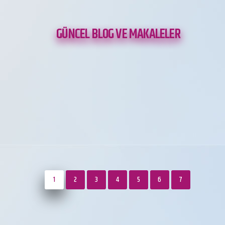
GÜNCEL BLOG VE MAKALELER
1
2
3
4
5
6
7