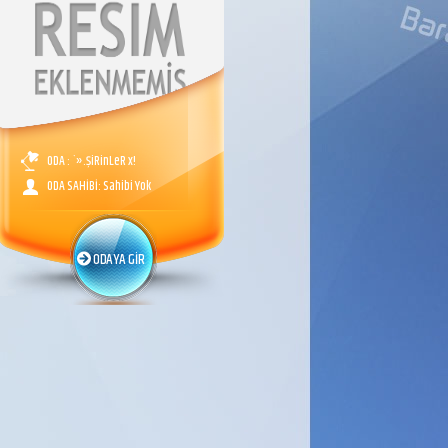
ODA : `».ŞiRinLeR x!
ODA SAHİBİ: Sahibi Yok
ODAYA GİR