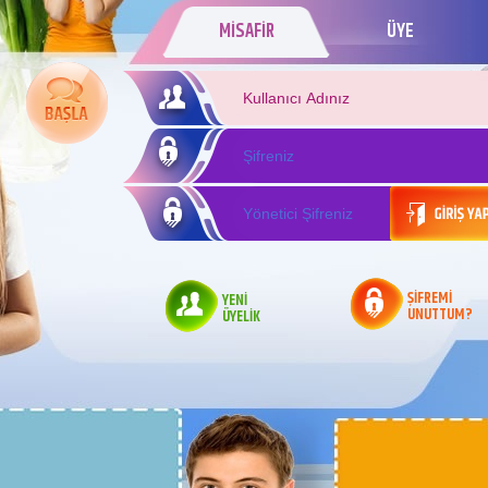
MİSAFİR
ÜYE
ŞİFREMİ
YENİ
UNUTTUM?
ÜYELİK