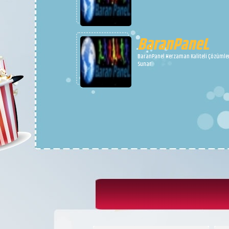
BaranPaneL
BaranPanel Herzaman Kaliteli Çözümle
Sunar