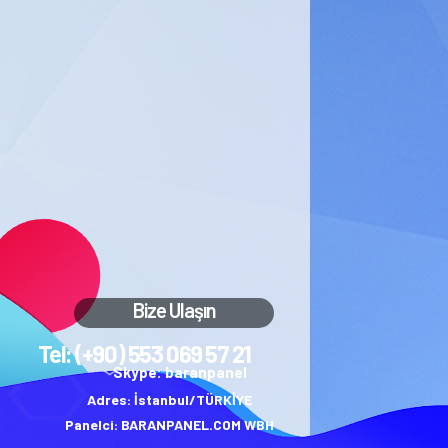
Bize Ulaşın
Tel: (+90) 553 069 57 21
Skype: baranpanel
Adres: İstanbul/TÜRKİYE
Panelci: BARANPANEL.COM WBH