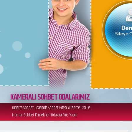
Dem
r
Siteye Gi
KAMERALI SOHBET ODALARIMIZ
Onlarca Sohbet Odasında Sohbet Eden Yüzlerce Kişi ile
Hemen Sohbet Etmek İçin Odalara Giriş Yapın.