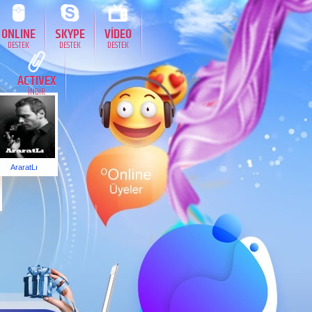
ONLINE
SKYPE
VİDEO
DESTEK
DESTEK
DESTEK
ACTIVEX
İNDİR
AraratLı