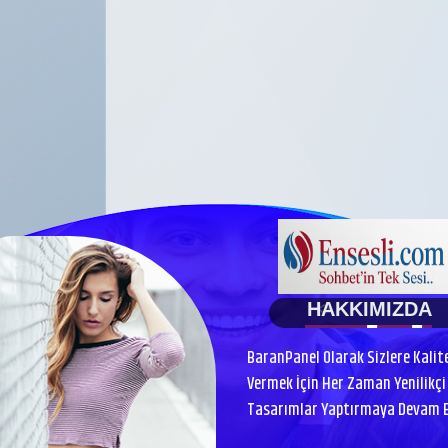
HAKKIMIZDA
BaranPanel Olarak Sizlere Kalit
Vermek İçin Her Zaman Yenilikçi 
Tasarımlar Yaptırmaya Devam Ed