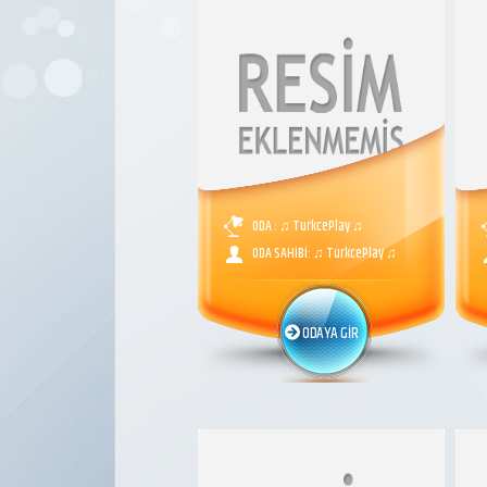
ODA : ♫ TurkcePlay ♫
ODA SAHİBİ: ♫ TurkcePlay ♫
ODAYA GİR